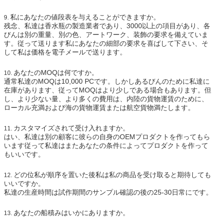
私にあなたの値段表を与えることができますか。
9.
残念、私達は香水瓶の製造業者であり、3000以上の項目があり、各
びんは別の重量、別の色、アートワーク、装飾の要求を備えていま
す。従って送ります私にあなたの細部の要求を喜ばして下さい、そ
して私は価格を電子メールで送ります。
あなたのMOQは何ですか。
10.
通常私達のMOQは10,000 PCです。しかしあるびんのために私達に
在庫があります、従ってMOQはより少しである場合もあります。但
し、より少ない量、より多くの費用は、内陸の貨物運賃のために、
ローカル充満および海の貨物運賃または航空貨物満たします。
カスタマイズされて受け入れますか。
11.
はい、私達は別の顧客に彼らの自身のOEMプロダクトを作ってもら
います従って私達はまたあなたの条件によってプロダクトを作って
もいいです。
どの位私が順序を置いた後私は私の商品を受け取ると期待しても
12.
いいですか。
私達の生産時間は試作期間のサンプル確認の後の25-30日常にです。
あなたの船積みはいかにありますか。
13.