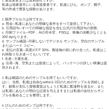
製造業者または貿易会社ですか。
1.
私達は張家港市にいる製造業者です。私達にびん、ポンプ、帽子、
等の作成で豊富な経験があります。
順序プロセスは何ですか。
2.
a.
照会--私達にあなたの明確な条件をすべて提供して下さい。
b.
引用語句--すべての明確な指定を含む公式の引用語句の形態。
c.
印刷ファイル--PDF、AIの司令官、PSDは、映像の決断少なくとも
300 dpiなります。
d.
サンプル確認--印刷しないでデジタル サンプル、空白のサンプル
またはハード コピー。
e.
支払の言葉--高度のT/T 30%、郵送物の前に釣り合った。私達はこ
れ時取り引き述べてもいいです。
f.
生産--大量生産。
g.
出荷--海、空気または急使によって。パッケージの詳しい映像は提
供されます。
私は確認のためのサンプルを得てもいいですか。
3.
はい、当然。私達は自由なwithin1-3日のためのサンプルを供給しま
す。顧客が支払う貨物運賃はちょうど私達に配達料を送るか、また
は私達にあなたの明白な記述を与えますまたは私達の会社からサン
プルを集めることを整理します。
びんのためのポンプは何ですか。
4.