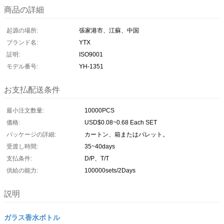
商品の詳細
起源の場所:
張家港市、江蘇、中国
ブランド名:
YTX
証明:
ISO9001
モデル番号:
YH-1351
お支払配送条件
最小注文数量:
10000PCS
価格:
USD$0.08~0.68 Each SET
パッケージの詳細:
カートン、箱またはパレット。
受渡し時間:
35~40days
支払条件:
D/P、T/T
供給の能力:
100000sets/2Days
説明
ガラス香水ボトル