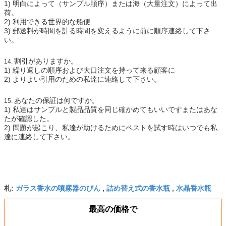
1)
明白によって（サンプル順序）または海（大量注文）によって出
荷。
2)
利用できる世界的な船便
3)
郵送料が時間を計る時間を変えるように前に順序連絡して下さ
い。
割引がありますか。
14.
1)
繰り返しの順序および大口注文を持って来る顧客に
2)
よりよい引用のための私達に連絡して下さい。
あなたの保証は何ですか。
15.
1)
私達はサンプルと製品品質を同じ確かめてもいいですまたはあな
たが確認した。
2)
問題が起こり、私達が助けるためにベストを試す時はいつでも私
達に連絡して下さい。
ガラス香水の噴霧器のびん
詰め替え式の香水瓶
水晶香水瓶
札:
,
,
最高の価格で