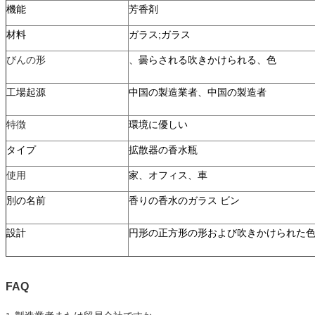
機能
芳香剤
材料
ガラス;ガラス
びんの形
、曇らされる吹きかけられる、色
工場起源
中国の製造業者、中国の製造者
特徴
環境に優しい
タイプ
拡散器の香水瓶
使用
家、オフィス、車
別の名前
香りの香水のガラス ビン
設計
円形の正方形の形および吹きかけられた
FAQ