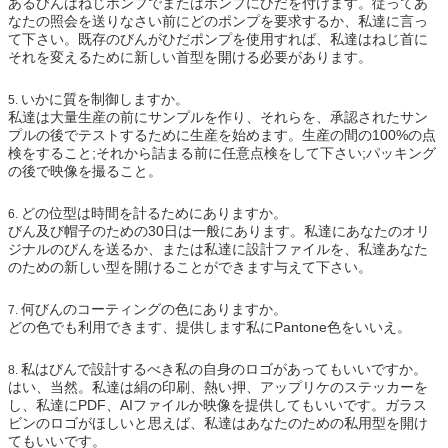
あるびんはねじポンプでまたはポンプにひだを付けます。従ってあ
なたの照会を送りなさい前にどのポンプを要求するか、私達に言っ
て下さい。既存のびんがひだポンプを使用すれば、私達はねじ首に
それを変えるために新しい首型を開ける必要があります。
いかに質を制御しますか。
5.
私達は大量生産の前にサンプルを作り、それらを、承認されたサン
プルの後でテストするために生産を始めます。生産の間の100%の点
検をすること;それから詰まる前に任意点検をして下さい;パッキング
の後で映像を撮ること。
どの位型は時間を計るためにありますか。
6.
びん及び帽子のための30日は一般にあります。私達にあなたのオリ
ジナルのびんを送るか、または私達に設計ファイルを、私達あなた
のための新しい型を開けることができます与えて下さい。
何びんのコーティングの色にありますか。
7.
どの色でも利用できます、提供します私にPantone色をいいえ。
私はびんで設計するべき私の自身のロゴがあってもいいですか。
8.
はい、当然。私達は絹の印刷、熱い押、アップリケのステッカーを
し、私達にPDF、AIファイルか映像を提供してもいいです。ガラス
ビンのロゴがほしいと思えば、私達はあなたのための私用型を開け
てもいいです。