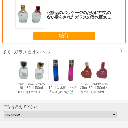
化粧品のパッケージのために空気の
ない曇らされたガラスの香水瓶30ml
50ml 100ml
続行
ガラス香水ボトル
多く
30mlの
明確で贅沢な香水
着色された小さい
ガラス型は香水瓶
30mlは
水瓶/重く
瓶、30ml 50ml
15ml香水瓶、化粧
25ml 30ml 50mlの
瓶、香水
の装飾的
100mlはガラス ス
品のための小型ポ
私の中心の形ガラ
曇らされ
の噴霧器
プレーの香水瓶を
ンプ スプレーのび
ス スプレーのびん
色のガラス
空けます
ん
を着色しました
空け
言語を変えて下さい