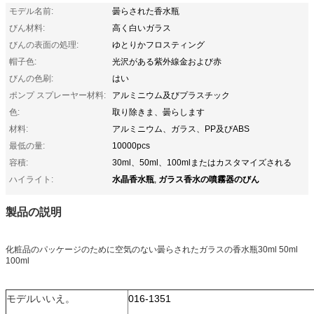
モデル名前:
曇らされた香水瓶
びん材料:
高く白いガラス
びんの表面の処理:
ゆとりかフロスティング
帽子色:
光沢がある紫外線金および赤
びんの色刷:
はい
ポンプ スプレーヤー材料:
アルミニウム及びプラスチック
色:
取り除きま、曇らします
材料:
アルミニウム、ガラス、PP及びABS
最低の量:
10000pcs
容積:
30ml、50ml、100mlまたはカスタマイズされる
水晶香水瓶
ガラス香水の噴霧器のびん
ハイライト:
,
製品の説明
化粧品のパッケージのために空気のない曇らされたガラスの香水瓶30ml 50ml
100ml
モデルいいえ。
016-1351