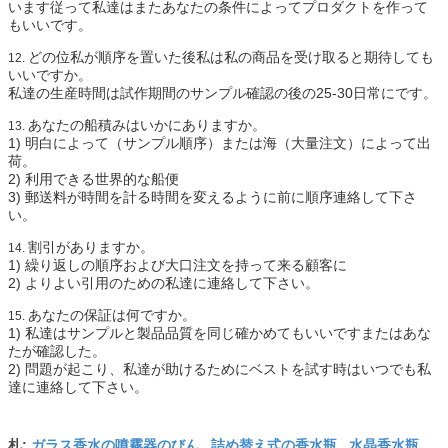
います従って私達はまたあなたの条件によってプロダクトを作って
もいいです。
どの位私が順序を置いた後私は私の商品を受け取ると期待しても
12.
いいですか。
私達の生産時間は試作期間のサンプル確認の後の25-30日常にです。
あなたの船積みはいかにありますか。
13.
1)
明白によって（サンプル順序）または海（大量注文）によって出
荷。
2)
利用できる世界的な船便
3)
郵送料が時間を計る時間を変えるように前に順序連絡して下さ
い。
割引がありますか。
14.
1)
繰り返しの順序および大口注文を持って来る顧客に
2)
よりよい引用のための私達に連絡して下さい。
あなたの保証は何ですか。
15.
1)
私達はサンプルと製品品質を同じ確かめてもいいですまたはあな
たが確認した。
2)
問題が起こり、私達が助けるためにベストを試す時はいつでも私
達に連絡して下さい。
ガラス香水の噴霧器のびん
詰め替え式の香水瓶
水晶香水瓶
札:
,
,