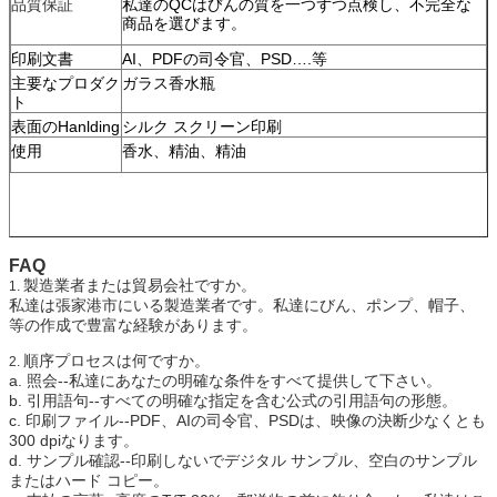
品質保証
私達のQCはびんの質を一つずつ点検し、不完全な
商品を選びます。
印刷文書
AI、PDFの司令官、PSD….等
主要なプロダク
ガラス香水瓶
ト
表面のHanlding
シルク スクリーン印刷
使用
香水、精油、精油
FAQ
製造業者または貿易会社ですか。
1.
私達は張家港市にいる製造業者です。私達にびん、ポンプ、帽子、
等の作成で豊富な経験があります。
順序プロセスは何ですか。
2.
a.
照会--私達にあなたの明確な条件をすべて提供して下さい。
b.
引用語句--すべての明確な指定を含む公式の引用語句の形態。
c.
印刷ファイル--PDF、AIの司令官、PSDは、映像の決断少なくとも
300 dpiなります。
d.
サンプル確認--印刷しないでデジタル サンプル、空白のサンプル
またはハード コピー。