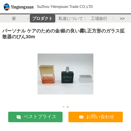
SuZhou Yitengxuan Trade CO.,LTD
家
プロダクト
私達について
工場旅行
>>
パーソナル ケアのための金/銀の良い霧L正方形のガラス拡
散器のびん30m
ベストプライス
お問い合わせ