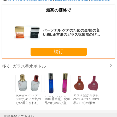
最高の価格で
パーソナル ケアのための金/銀の良
い霧L正方形のガラス拡散器のびん
30m
続行
ガラス香水ボトル
多く
沢な香水
化粧品のパッケー
着色された小さい
ガラス型は香水瓶
30mlは
l 50ml
ジのために空気の
15ml香水瓶、化粧
25ml 30ml 50mlの
瓶、香水
はガラス ス
ない曇らされたガ
品のための小型ポ
私の中心の形ガラ
曇らされ
香水瓶を
ラスの香水瓶30ml
ンプ スプレーのび
ス スプレーのびん
色のガラス
ます
50ml 100ml
ん
を着色しました
空け
言語を変えて下さい