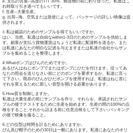
e.
支払の言葉--高度のT/T 30%、郵送物の前に釣り合った。私達はこ
れ時取り引き述べてもいいです。
f.
生産--大量生産。
g.
出荷--海、空気または急使によって。パッケージの詳しい映像は提
供されます。
私は確認のためのサンプルを得てもいいですか。
3.
はい、当然。私達は自由なwithin1-3日のためのサンプルを供給しま
す。顧客が支払う貨物運賃はちょうど私達に配達料を送るか、また
は私達にあなたの明白な記述を与えますまたは私達の会社からサン
プルを集めることを整理します。
4.Whatポンプはびんのためですか。
あるびんはねじポンプでまたはポンプにひだを付けます。従ってあ
なたの照会を送りなさい前にどのポンプを要求するか、私達に言っ
て下さい。既存のびんがひだポンプを使用すれば、私達はねじ首に
それを変えるために新しい首型を開ける必要があります。
5.How質を制御しますか。
私達は大量生産の前にサンプルを作り、それらを、承認されたサン
プルの後でテストするために生産を始めます。生産の間の100%の点
検をすること;それから詰まる前に任意点検をして下さい;パッキング
の後で映像を撮ること。
6.どの位型は時間を計るためにありますか。
びん及び帽子のための30日は一般にあります。私達にあなたのオリ