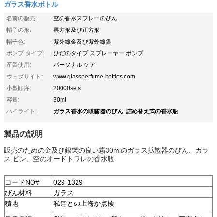
ガラス香水ボトル
名前の販売:
空の香水スプレーのびん
帽子の形:
長方形及び正方形
帽子色:
紫外線金及び紫外線銀
ポンプ タイプ:
ひだのタイプ スプレーヤー ポンプ
産業使用:
パーソナル ケア
ウェブサイト:
www.glassperfume-bottles.com
小型順序:
20000sets
容量:
30ml
ガラス香水の噴霧器のびん
詰め替え式の香水瓶
ハイライト:
,
製品の説明
販売のための金及び銀製の良い霧30mlのガラス拡散器のびん、ガラ
ス ビン、空のオードトワレの香水瓶
コードNO#
029-1329
びん材料
ガラス
積地
私達との上海か点検