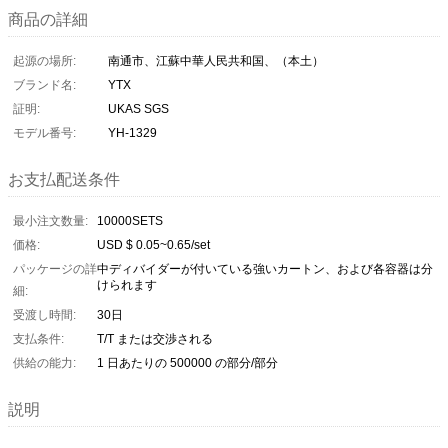
商品の詳細
起源の場所:
南通市、江蘇中華人民共和国、（本土）
ブランド名:
YTX
証明:
UKAS SGS
モデル番号:
YH-1329
お支払配送条件
最小注文数量:
10000SETS
価格:
USD $ 0.05~0.65/set
パッケージの詳
中ディバイダーが付いている強いカートン、および各容器は分
けられます
細:
受渡し時間:
30日
支払条件:
T/T または交渉される
供給の能力:
1 日あたりの 500000 の部分/部分
説明