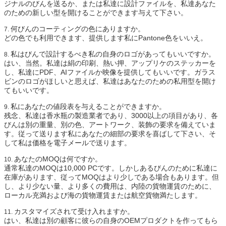
ジナルのびんを送るか、または私達に設計ファイルを、私達あなた
のための新しい型を開けることができます与えて下さい。
何びんのコーティングの色にありますか。
7.
どの色でも利用できます、提供します私にPantone色をいいえ。
私はびんで設計するべき私の自身のロゴがあってもいいですか。
8.
はい、当然。私達は絹の印刷、熱い押、アップリケのステッカーを
し、私達にPDF、AIファイルか映像を提供してもいいです。ガラス
ビンのロゴがほしいと思えば、私達はあなたのための私用型を開け
てもいいです。
私にあなたの値段表を与えることができますか。
9.
残念、私達は香水瓶の製造業者であり、3000以上の項目があり、各
びんは別の重量、別の色、アートワーク、装飾の要求を備えていま
す。従って送ります私にあなたの細部の要求を喜ばして下さい、そ
して私は価格を電子メールで送ります。
あなたのMOQは何ですか。
10.
通常私達のMOQは10,000 PCです。しかしあるびんのために私達に
在庫があります、従ってMOQはより少しである場合もあります。但
し、より少ない量、より多くの費用は、内陸の貨物運賃のために、
ローカル充満および海の貨物運賃または航空貨物満たします。
カスタマイズされて受け入れますか。
11.
はい、私達は別の顧客に彼らの自身のOEMプロダクトを作ってもら