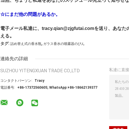
当然、ちょうど私達をあなたのスケジュール先立って知らせ
☆にまだ他の問題があるか。
電子メール私達に、tracy.qian@zjgfutai.comを送
。
える
,
タグ:
詰め替え式の香水瓶
ガラス香水の噴霧器のびん
連絡先の詳細
私達に直
SUZHOU YITENGXUAN TRADE CO.,LTD
コンタクトパーソン:
Tracy
電話番号:
+86-17372560605; WhatsApp:+86-18662139377