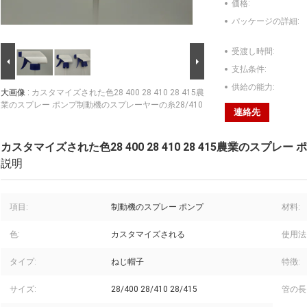
価格:
パッケージの詳細:
受渡し時間:
支払条件:
供給の能力:
大画像 :
カスタマイズされた色28 400 28 410 28 415農
業のスプレー ポンプ制動機のスプレーヤーの糸28/410
連絡先
カスタマイズされた色28 400 28 410 28 415農業のスプレ
説明
項目:
制動機のスプレー ポンプ
材料:
色:
カスタマイズされる
使用法
タイプ:
ねじ帽子
特徴:
サイズ:
28/400 28/410 28/415
管の長