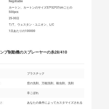
Negotiable
カートン、カートンのサイズ57*32*37cmごとの
500pcs
25-30日
T/T、ウェスタン・ユニオン、L/C
1日あたりの100000
ー ポンプ制動機のスプレーヤーの糸28/410
プラスチック
:
窓の洗剤、万能洗剤、殺虫剤、洗剤
非こぼれ
さ:
あなたの条件によってカスタマイズされる