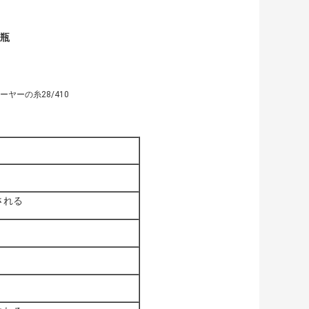
瓶
ーヤーの糸28/410
される