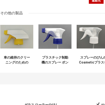
その他の製品
車の維持のクリー
プラスチック制動
スプレーのびん
ニングのための
機のスプレー ポン
Coameticプラス
24/410のプラスチ
プは庭の洗剤のた
ックSkincareの
ック取り替えの制
めの液体の漏出を
装のための24/41
動機のスプレー ポ
防ぐ
の制動機ポンプ
ンプ
メ
ガラス ローラーのびん