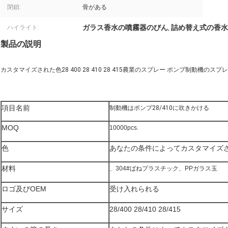
閉鎖:
骨がある
ガラス香水の噴霧器のびん
詰め替え式の香水
ハイライト:
,
製品の説明
カスタマイズされた色28 400 28 410 28 415農業のスプレー ポンプ制動機のスプレ
項目名前
制動機はポンプ28/410に吹きかける
MOQ
10000pcs.
色
あなたの条件によってカスタマイズ
材料
、304#ばねプラスチック、PPガラス玉
ロゴ及びOEM
受け入れられる
サイズ
28/400 28/410 28/415