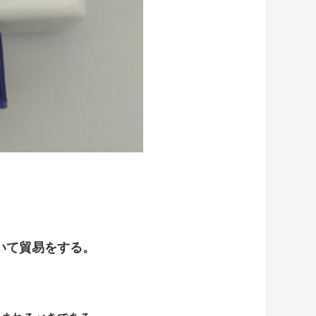
いて貿易をする。
。