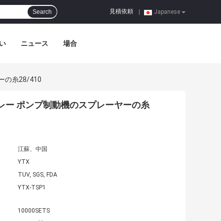
見積依頼
Search
|
Japanese
い
ニュース
場合
の糸28/410
業のスプレー ポンプ制動機のスプレーヤーの糸
江蘇、中国
YTX
TUV, SGS, FDA
YTX-TSP1
10000SETS