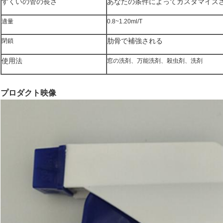
すくいの管の長さ
あなたの条件によってカスタマイズ
適量
0.8~1.20ml/T
肋骨で補強される
閉鎖
使用法
窓の洗剤、万能洗剤、殺虫剤、洗剤
プロダクト映像