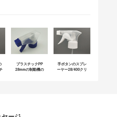
の
プラスチックPP
手ボタンのスプレ
チ
28mmの制動機の
ーヤー28/400クリ
包
スプレー ポンプは
ーニングのための
0
窓の洗剤のために
びんが付いている
非こぼれる
カスタマイズされ
た色の制動機のス
プレーヤー
ッセージ