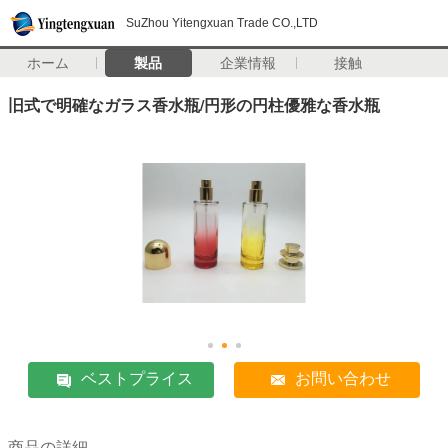
SuZhou Yitengxuan Trade CO.,LTD
ホーム
製品
企業情報
接触
旧式で明確なガラス香水瓶/円形の円柱優雅な香水瓶
ベストプライス
お問い合わせ
商品の詳細