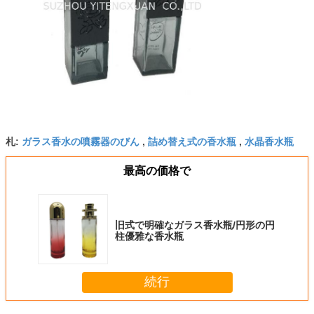
ガラス香水の噴霧器のびん
詰め替え式の香水瓶
水晶香水瓶
札:
,
,
最高の価格で
旧式で明確なガラス香水瓶/円形の円
柱優雅な香水瓶
続行