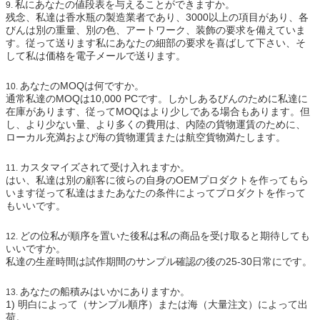
私にあなたの値段表を与えることができますか。
9.
残念、私達は香水瓶の製造業者であり、3000以上の項目があり、各
びんは別の重量、別の色、アートワーク、装飾の要求を備えていま
す。従って送ります私にあなたの細部の要求を喜ばして下さい、そ
して私は価格を電子メールで送ります。
あなたのMOQは何ですか。
10.
通常私達のMOQは10,000 PCです。しかしあるびんのために私達に
在庫があります、従ってMOQはより少しである場合もあります。但
し、より少ない量、より多くの費用は、内陸の貨物運賃のために、
ローカル充満および海の貨物運賃または航空貨物満たします。
カスタマイズされて受け入れますか。
11.
はい、私達は別の顧客に彼らの自身のOEMプロダクトを作ってもら
います従って私達はまたあなたの条件によってプロダクトを作って
もいいです。
どの位私が順序を置いた後私は私の商品を受け取ると期待しても
12.
いいですか。
私達の生産時間は試作期間のサンプル確認の後の25-30日常にです。
あなたの船積みはいかにありますか。
13.
1)
明白によって（サンプル順序）または海（大量注文）によって出
荷。