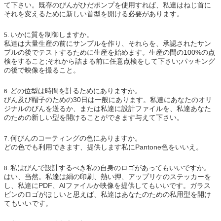
て下さい。既存のびんがひだポンプを使用すれば、私達はねじ首に
それを変えるために新しい首型を開ける必要があります。
いかに質を制御しますか。
5.
私達は大量生産の前にサンプルを作り、それらを、承認されたサン
プルの後でテストするために生産を始めます。生産の間の100%の点
検をすること;それから詰まる前に任意点検をして下さい;パッキング
の後で映像を撮ること。
どの位型は時間を計るためにありますか。
6.
びん及び帽子のための30日は一般にあります。私達にあなたのオリ
ジナルのびんを送るか、または私達に設計ファイルを、私達あなた
のための新しい型を開けることができます与えて下さい。
何びんのコーティングの色にありますか。
7.
どの色でも利用できます、提供します私にPantone色をいいえ。
私はびんで設計するべき私の自身のロゴがあってもいいですか。
8.
はい、当然。私達は絹の印刷、熱い押、アップリケのステッカーを
し、私達にPDF、AIファイルか映像を提供してもいいです。ガラス
ビンのロゴがほしいと思えば、私達はあなたのための私用型を開け
てもいいです。