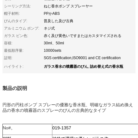
シーリング方法:
ねじ香水ポンプ スプレーヤー
帽子材料:
PPかABS
びんのタイプ:
普及した及び古典
アルミニウム ポンプ:
ネジ式
ガラス ビン色:
赤く及び黄色いですまたはカスタマイズされる
容積:
30ml、50ml
最低順序量:
10000sets
証明:
SGS certification,ISO9001 and CE certification
ガラス香水の噴霧器のびん
詰め替え式の香水瓶
ハイライト:
,
製品の説明
円形の円柱ポンプ スプレーの優雅な香水瓶、明確なガラス結め換え
品の香水の噴霧器のスプレーのびんの古典的なタイプ
No#。
019-1357