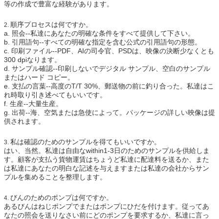
等の作成で豊富な経験があります。
順序プロセスは何ですか。
2.
a.
照会--私達にあなたの明確な条件をすべて提供して下さい。
b.
引用語句--すべての明確な指定を含む公式の引用語句の形態。
c.
印刷ファイル--PDF、AIの司令官、PSDは、映像の決断少なくとも
300 dpiなります。
d.
サンプル確認--印刷しないでデジタル サンプル、空白のサンプル
またはハード コピー。
e.
支払の言葉--高度のT/T 30%、郵送物の前に釣り合った。私達はこ
れ時取り引き述べてもいいです。
f.
生産--大量生産。
g.
出荷--海、空気または急使によって。パッケージの詳しい映像は提
供されます。
私は確認のためのサンプルを得てもいいですか。
3.
はい、当然。私達は自由なwithin1-3日のためのサンプルを供給しま
す。顧客が支払う貨物運賃はちょうど私達に配達料を送るか、また
は私達にあなたの明白な記述を与えますまたは私達の会社からサン
プルを集めることを整理します。
びんのためのポンプは何ですか。
4.
あるびんはねじポンプでまたはポンプにひだを付けます。従ってあ
なたの照会を送りなさい前にどのポンプを要求するか、私達に言っ