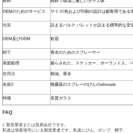
材料
純粋で環境に優しいガラス体
OEMのためのサービス
サイズ/色および印刷の設計は顧客用である
包装
詰まるバルク パレットか詰まる標準的な安
OEM及びODM
歓迎
帽子
香水のためのスプレーヤー
表面処理
曇らされた、ステッカー、ポーランド人、
使用法
精油、香水
名前2
噴霧器のスプレーのびんのwhosale
特徴
良質ガラス
FAQ
製造業者または貿易会社ですか。
1.
私達は張家港市にいる製造業者です。私達にびん、ポンプ、帽子、