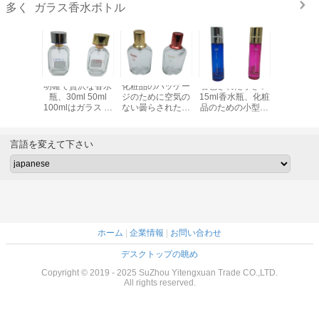
ガラス香水ボトル
多く
30mlの
明確で贅沢な香水
化粧品のパッケー
着色された小さい
30mlは
水瓶/重く
瓶、30ml 50ml
ジのために空気の
15ml香水瓶、化粧
瓶、香水
の装飾的
100mlはガラス ス
ない曇らされたガ
品のための小型ポ
曇らされ
の噴霧器
プレーの香水瓶を
ラスの香水瓶30ml
ンプ スプレーのび
色のガラス
空けます
50ml 100ml
ん
空け
言語を変えて下さい
ホーム
|
企業情報
|
お問い合わせ
デスクトップの眺め
Copyright © 2019 - 2025 SuZhou Yitengxuan Trade CO.,LTD.
All rights reserved.