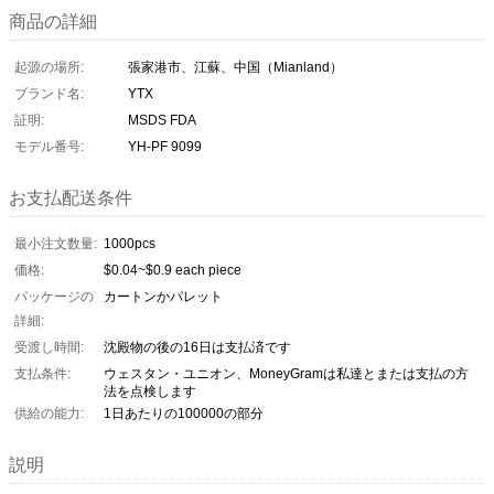
商品の詳細
起源の場所:
張家港市、江蘇、中国（Mianland）
ブランド名:
YTX
証明:
MSDS FDA
モデル番号:
YH-PF 9099
お支払配送条件
最小注文数量:
1000pcs
価格:
$0.04~$0.9 each piece
パッケージの
カートンかパレット
詳細:
受渡し時間:
沈殿物の後の16日は支払済です
支払条件:
ウェスタン・ユニオン、MoneyGramは私達とまたは支払の方
法を点検します
供給の能力:
1日あたりの100000の部分
説明