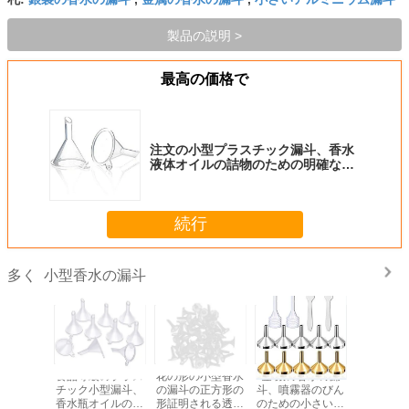
製品の説明 >
最高の価格で
注文の小型プラスチック漏斗、香水
液体オイルの詰物のための明確なプ
ラスチック漏斗
続行
小型香水の漏斗
多く
ラスチック
食品等級のプラス
花の形の小型香水
金/銀の香水の漏
アルミニ
の漏斗の
チック小型漏斗、
の漏斗の正方形の
斗、噴霧器のびん
小型香水
香水瓶の
香水瓶オイルの詰
形証明される透明
のための小さいア
銀製/金精