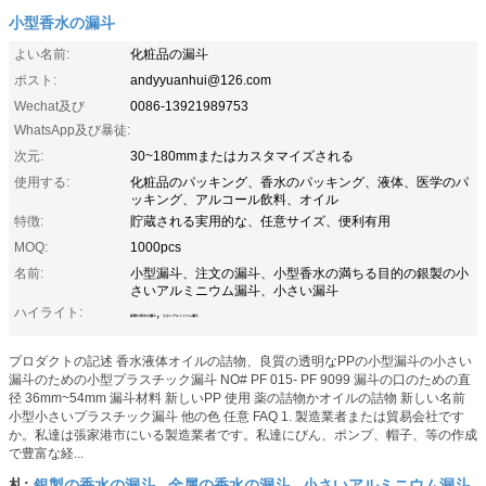
小型香水の漏斗
よい名前:
化粧品の漏斗
ポスト:
andyyuanhui@126.com
Wechat及び
0086-13921989753
WhatsApp及び暴徒:
次元:
30~180mmまたはカスタマイズされる
使用する:
化粧品のパッキング、香水のパッキング、液体、医学のパ
ッキング、アルコール飲料、オイル
特徴:
貯蔵される実用的な、任意サイズ、便利有用
MOQ:
1000pcs
名前:
小型漏斗、注文の漏斗、小型香水の満ちる目的の銀製の小
さいアルミニウム漏斗、小さい漏斗
ハイライト:
,
銀製の香水の漏斗
小さいアルミニウム漏斗
プロダクトの記述 香水液体オイルの詰物、良質の透明なPPの小型漏斗の小さい
漏斗のための小型プラスチック漏斗 NO# PF 015- PF 9099 漏斗の口のための直
径 36mm~54mm 漏斗材料 新しいPP 使用 薬の詰物かオイルの詰物 新しい名前
小型小さいプラスチック漏斗 他の色 任意 FAQ 1. 製造業者または貿易会社です
か。私達は張家港市にいる製造業者です。私達にびん、ポンプ、帽子、等の作成
で豊富な経...
銀製の香水の漏斗
金属の香水の漏斗
小さいアルミニウム漏斗
札:
,
,