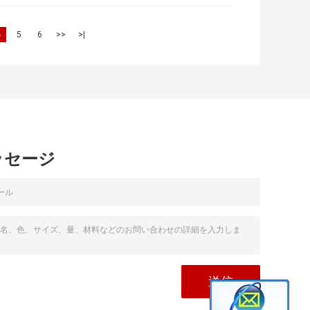
4
5
6
>>
>|
ッセージ