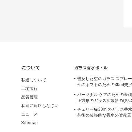
について
ガラス香水ボトル
普及した空のガラス スプレ
私達について
性のギフトのための30ml贅
工場旅行
ン
パーソナル ケアのための金/
品質管理
正方形のガラス拡散器のびん
私達に連絡しなさい
チェリー猫30mlのガラス香
ニュース
芸術の装飾的な香水の噴霧器
Sitemap