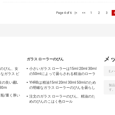
Page 4 of 6
|<
<<
1
2
3
メ
ガラス ローラーのびん
ーのびん、女
小さいガラス ローラーは15ml 20ml 30ml
沢なガラス ビ
の50mlによって曇らされる精油のローラ
ーのびんをびん詰めにします
銀の良い霧L
YHRBは精油15ml 20ml 30ml 50mlのため
30m
の明確なガラス ローラーのびんを曇らし
ました
水瓶/重く厚い
注文のガラス ローラーのびん、精油のた
めのびんのこはく色ロール