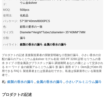
ウム金&silver
ド:
MOQ:
500pcs
使用法:
化粧品
パッケージ:
57*38*40mm/8000PCS
色:
顧客の要求の一致
サイズ5:
Diameter*Height*Tubeのdiameter= 35*40MM*7MM
分類:
漏斗
銀製の香水の漏斗
金属の香水の漏斗
ハイライト:
,
プロダクトの記述 直接製造業者の実験室明確な小型旅行漏斗、小さい香水の分
配の漏斗のアルミニウム金&silver モデル名前: 005 PF 3288 証明 セリウムの香
水 タイプ 小型金属及びプラスチック漏斗 調達期間 あなたの量によって交渉され
る キー ワード 金の銀製アルミニウム漏斗 形 漏斗 適用 ギフト Oem及びOdm 利
用できる FAQ 1. 製造業者または貿易会社ですか。私達は張家港市にいる製造業
者で...
銀製の香水の漏斗
金属の香水の漏斗
小さいアルミニウム漏斗
札:
,
,
プロダクトの記述