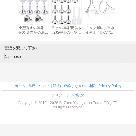
アルミニウム小型
アルミニウム小型
注文の小型プラス
アルミニ
小型香水の漏斗、
香水の漏斗/提供さ
チック漏斗、香水
小型香水
銀製/金精油の漏斗
れる香水の小型プ
液体オイルの詰物
銀製/金精
の
ラスチック漏斗の
のための明確なプ
の
試供品
ラスチック漏斗
言語を変えて下さい
Japanese
ホーム
|
私達について
|
私達に連絡しなさい
|
地図
|
Privacy Policy
デスクトップの眺め
Copyright © 2019 - 2026 SuZhou Yitengxuan Trade CO.,LTD.
All rights reserved.