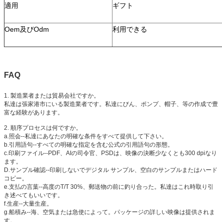
適用
ギフト
Oem及びOdm
利用できる
FAQ
1.
製造業者または貿易会社ですか。
私達は張家港市にいる製造業者です。私達にびん、ポンプ、帽子、等の作成で豊
富な経験があります。
2.
順序プロセスは何ですか。
a.照会--私達にあなたの明確な条件をすべて提供して下さい。
b.引用語句--すべての明確な指定を含む公式の引用語句の形態。
c.印刷ファイル--PDF、AIの司令官、PSDは、映像の決断少なくとも300 dpiなり
ます。
D.サンプル確認--印刷しないでデジタル サンプル、空白のサンプルまたはハード
コピー。
e.支払の言葉--高度のT/T 30%、郵送物の前に釣り合った。私達はこれ時取り引
き述べてもいいです。
f.生産--大量生産。
g.船積み--海、空気または急使によって。パッケージの詳しい映像は提供されま
す。