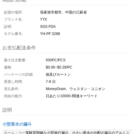
起源の場所:
張家港市都市、中国の江蘇省
ブランド名:
YTX
証明:
SGS FDA
モデル番号:
YH-PF 3288
お支払配送条件
最小注文数量:
500PC/PCS
価格:
$0.06~$0.28/PC
パッケージの詳細:
箱及びカートン
受渡し時間:
7-8 日
支払条件:
MoneyGram、ウェスタン・ユニオン
供給の能力:
日あたり10000 /関連キーワード
説明
小型香水の漏斗
ネーム・コー
実験室明確な小型旅行漏斗、小さい香水の分配の漏斗のアルミニ