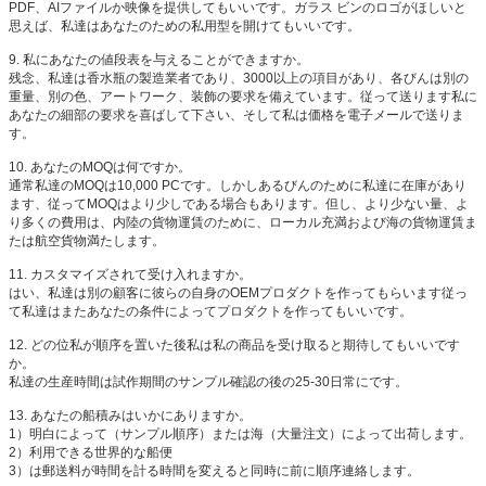
PDF、AIファイルか映像を提供してもいいです。ガラス ビンのロゴがほしいと
思えば、私達はあなたのための私用型を開けてもいいです。
9.
私にあなたの値段表を与えることができますか。
残念、私達は香水瓶の製造業者であり、3000以上の項目があり、各びんは別の
重量、別の色、アートワーク、装飾の要求を備えています。従って送ります私に
あなたの細部の要求を喜ばして下さい、そして私は価格を電子メールで送りま
す。
10.
あなたのMOQは何ですか。
通常私達のMOQは10,000 PCです。しかしあるびんのために私達に在庫があり
ます、従ってMOQはより少しである場合もあります。但し、より少ない量、よ
り多くの費用は、内陸の貨物運賃のために、ローカル充満および海の貨物運賃ま
たは航空貨物満たします。
11.
カスタマイズされて受け入れますか。
はい、私達は別の顧客に彼らの自身のOEMプロダクトを作ってもらいます従っ
て私達はまたあなたの条件によってプロダクトを作ってもいいです。
12.
どの位私が順序を置いた後私は私の商品を受け取ると期待してもいいです
か。
私達の生産時間は試作期間のサンプル確認の後の25-30日常にです。
13.
あなたの船積みはいかにありますか。
1）明白によって（サンプル順序）または海（大量注文）によって出荷します。
2）利用できる世界的な船便
3）は郵送料が時間を計る時間を変えると同時に前に順序連絡します。