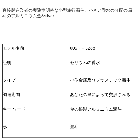
直接製造業者の実験室明確な小型旅行漏斗、小さい香水の分配の漏
斗のアルミニウム金&silver
モデル名前:
005 PF 3288
証明
セリウムの香水
タイプ
小型金属及びプラスチック漏斗
調達期間
あなたの量によって交渉される
キー ワード
金の銀製アルミニウム漏斗
形
漏斗