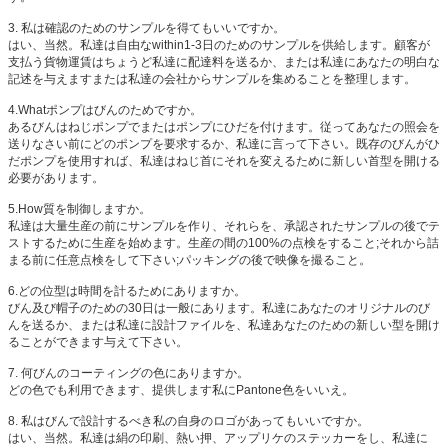
3.
私は確認のためのサンプルを得てもいいですか。
はい、当然。私達は自由なwithin1-3日のためのサンプルを供給します。顧客が
支払う貨物運賃はちょうど私達に配達料を送るか、または私達にあなたの明白な
記述を与えますまたは私達の会社からサンプルを集めることを整理します。
4.Whatポンプはびんのためですか。
あるびんはねじポンプでまたはポンプにひだを付けます。従ってあなたの照会を
送りなさい前にどのポンプを要求するか、私達に言って下さい。既存のびんがひ
だポンプを使用すれば、私達はねじ首にそれを変えるために新しい首型を開ける
必要があります。
5.How質を制御しますか。
私達は大量生産の前にサンプルを作り、それらを、承認されたサンプルの後でテ
ストするために生産を始めます。生産の間の100%の点検をすること;それから詰
まる前に任意点検をして下さい;パッキングの後で映像を撮ること。
6.どの位型は時間を計るためにありますか。
びん及び帽子のための30日は一般にあります。私達にあなたのオリジナルのび
んを送るか、または私達に設計ファイルを、私達あなたのための新しい型を開け
ることができます与えて下さい。
7.
何びんのコーティングの色にありますか。
どの色でも利用できます、提供します私にPantone色をいいえ。
8.
私はびんで設計するべき私の自身のロゴがあってもいいですか。
はい、当然。私達は絹の印刷、熱い押、アップリケのステッカーをし、私達に